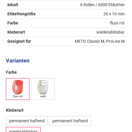
Inhalt
6 Rollen / 6000 Etiketten
Etikettengröße
26 x 16 mm
Farbe
fluor rot
Kleberart
wiederablösbar
Geeignet für
METO Classic M, ProLine M
Varianten
Farbe
fluor rot
weiß
Kleberart
permanent haftend
permanent haftend
wiederablösbar