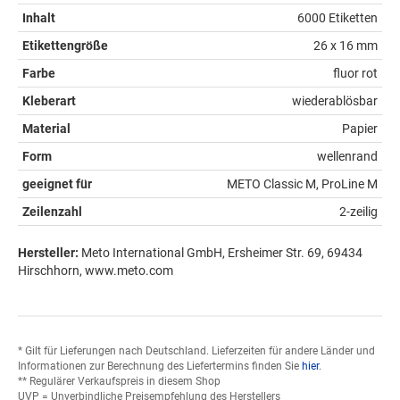
Inhalt
6000 Etiketten
Etikettengröße
26 x 16 mm
Farbe
fluor rot
Kleberart
wiederablösbar
Material
Papier
Form
wellenrand
geeignet für
METO Classic M, ProLine M
Zeilenzahl
2-zeilig
Hersteller:
Meto International GmbH, Ersheimer Str. 69, 69434
Hirschhorn, www.meto.com
* Gilt für Lieferungen nach Deutschland. Lieferzeiten für andere Länder und
Informationen zur Berechnung des Liefertermins finden Sie
hier
.
** Regulärer Verkaufspreis in diesem Shop
UVP = Unverbindliche Preisempfehlung des Herstellers