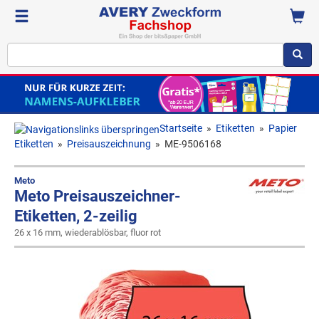
Startseite
»
Etiketten
»
Papier
Etiketten
»
Preisauszeichnung
»
ME-9506168
Meto
Meto Preisauszeichner-
Etiketten, 2-zeilig
26 x 16 mm, wiederablösbar, fluor rot