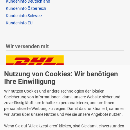
Kundeninfo Deutschland
Kundeninfo Österreich
Kundeninfo Schweiz
Kundeninfo EU
Wir versenden mit
Nutzung von Cookies: Wir benötigen
Lieferung auch an Packstationen und Postfilialen
Samstagszustellung
Ihre Einwilligung
Wir nutzen Cookies und andere Technologien der lokalen
Speicherung von Informationen, damit unsere Website sicher und
zuverlässig läuft, um Inhalte zu personalisieren, und um Ihnen
personalisierte Werbung zu zeigen. Damit das funktioniert, sammeln
Bequeme Zahlung über Paypal
wir Daten über unsere Nutzer und wie sie unsere Angebote nutzen.
14 Tage Widerrufsrecht
Wenn Sie auf "Alle akzeptieren" klicken, sind Sie damit einverstanden
2 Jahre Gewährleistung