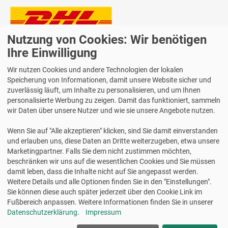
Nutzung von Cookies: Wir benötigen
Lieferung auch an Packstationen und Postfilialen
Samstagszustellung
Ihre Einwilligung
Wir nutzen Cookies und andere Technologien der lokalen
Speicherung von Informationen, damit unsere Website sicher und
zuverlässig läuft, um Inhalte zu personalisieren, und um Ihnen
personalisierte Werbung zu zeigen. Damit das funktioniert, sammeln
Bequeme Zahlung über Paypal
wir Daten über unsere Nutzer und wie sie unsere Angebote nutzen.
14 Tage Widerrufsrecht
Wenn Sie auf "Alle akzeptieren" klicken, sind Sie damit einverstanden
2 Jahre Gewährleistung
und erlauben uns, diese Daten an Dritte weiterzugeben, etwa unsere
Marketingpartner. Falls Sie dem nicht zustimmen möchten,
beschränken wir uns auf die wesentlichen Cookies und Sie müssen
Alle Texte, Grafiken, Bilder und das Layout sind urheberrechtlich
damit leben, dass die Inhalte nicht auf Sie angepasst werden.
geschützt und dürfen nicht ohne ausdrückliche, schriftliche
Weitere Details und alle Optionen finden Sie in den "Einstellungen".
Erlaubnis weiterverwendet werden.
Sie können diese auch später jederzeit über den Cookie Link im
© 2026 bits&paper GmbH - Avery Zweckform Fachshop - Meto
Fußbereich anpassen. Weitere Informationen finden Sie in unserer
30007373 Preisauszeichner-Etiketten, 3-zeilig, 29 x 28 mm
Datenschutzerklärung
.
Impressum