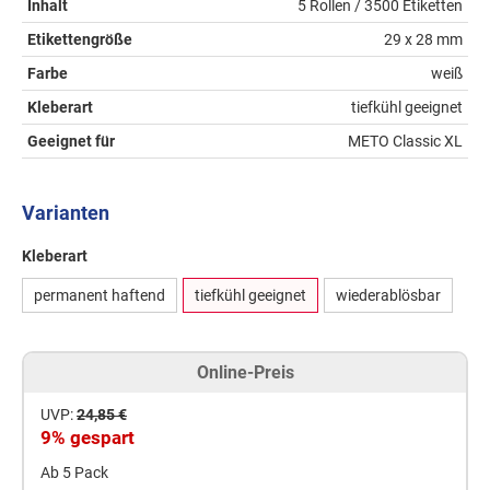
Inhalt
5 Rollen / 3500 Etiketten
Etikettengröße
29 x 28 mm
Farbe
weiß
Kleberart
tiefkühl geeignet
Geeignet für
METO Classic XL
Varianten
Kleberart
permanent haftend
tiefkühl geeignet
wiederablösbar
Online-Preis
UVP:
24,85 €
9% gespart
Ab 5 Pack