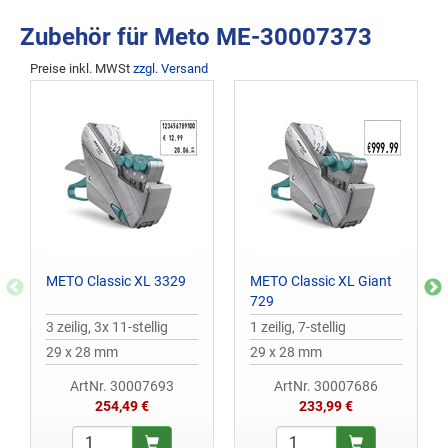
Zubehör für Meto ME-30007373
Preise inkl. MWSt
zzgl. Versand
METO Classic XL 3329
METO Classic XL Giant
729
3 zeilig, 3x 11-stellig
1 zeilig, 7-stellig
29 x 28 mm
29 x 28 mm
ArtNr. 30007693
ArtNr. 30007686
254,49 €
233,99 €