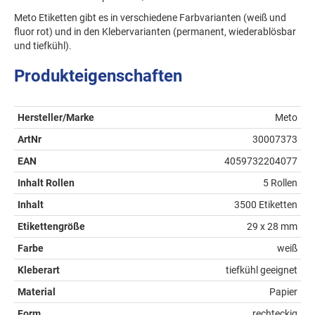
Meto Etiketten gibt es in verschiedene Farbvarianten (weiß und
fluor rot) und in den Klebervarianten (permanent, wiederablösbar
und tiefkühl).
Produkteigenschaften
Hersteller/Marke
Meto
ArtNr
30007373
EAN
4059732204077
Inhalt Rollen
5 Rollen
Inhalt
3500 Etiketten
Etikettengröße
29 x 28 mm
Farbe
weiß
Kleberart
tiefkühl geeignet
Material
Papier
Form
rechteckig