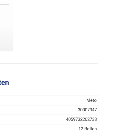
ten
Meto
30007347
4059732202738
12 Rollen