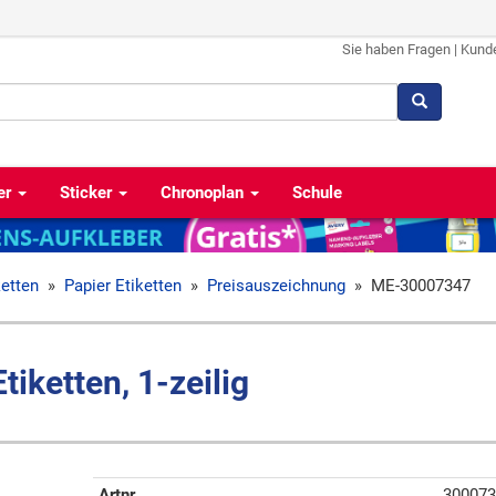
Sie haben Fragen
|
Kund
er
Sticker
Chronoplan
Schule
ketten
»
Papier Etiketten
»
Preisauszeichnung
»
ME-30007347
iketten, 1-zeilig
Artnr
300073