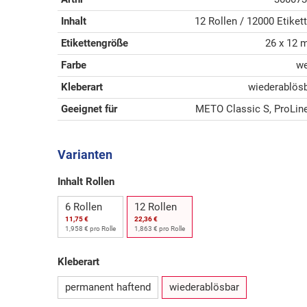
Inhalt
12 Rollen / 12000 Etiket
Etikettengröße
26 x 12
Farbe
we
Kleberart
wiederablös
Geeignet für
METO Classic S, ProLin
Varianten
Inhalt Rollen
6 Rollen
12 Rollen
11,75 €
22,36 €
1,958 € pro Rolle
1,863 € pro Rolle
Kleberart
permanent haftend
wiederablösbar