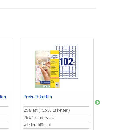
ten,
Preis-Etiketten
Preis-Etikett
25 Blatt (=2550 Etiketten)
30 Blatt (=924
26 x 16 mm weiß
49 x 10 mm w
wiederablösbar
permanent ha