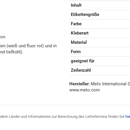
Inhalt
Etikettengröße
Farbe
Kleberart
ton
Material
en (weiß und fluor rot) und in
Form
d tiefkühl).
geeignet für
Zeilenzahl
Hersteller:
Meto International G
www.meto.com
 andere Länder und Informationen zur Berechnung des Liefertermins finden Sie
hie