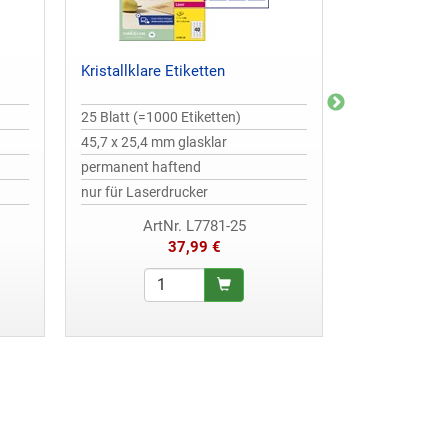
Kristallklare Etiketten
Stark haftend
25 Blatt (=1000 Etiketten)
20 Blatt (=540
45,7 x 25,4 mm glasklar
63,5 x 29,6 m
permanent haftend
extra stark ha
nur für Laserdrucker
ArtNr. L7781-25
ArtN
37,99 €