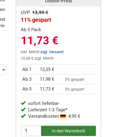
Online-Preis
ten
UVP:
13,99 €
und
11% gespart
rer
Ab 5 Pack
11,73 €
inkl. MWSt
zzgl. Versand
10,38 € zzgl. MWSt
Ab 1
12,35 €
Ab 3
11,98 €
3% gespart
Ab 5
11,73 €
5% gespart
sofort lieferbar
Lieferzeit 1-3 Tage*
Versandkosten
: 4,95 €