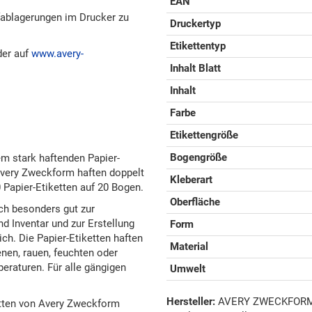
EAN
fablagerungen im Drucker zu
Druckertyp
Etikettentyp
der auf
www.avery-
Inhalt Blatt
Inhalt
Farbe
Etikettengröße
Bogengröße
em stark haftenden Papier-
Avery Zweckform haften doppelt
Kleberart
 Papier-Etiketten auf 20 Bogen.
Oberfläche
ch besonders gut zur
 Inventar und zur Erstellung
Form
ch. Die Papier-Etiketten haften
Material
nen, rauen, feuchten oder
eraturen. Für alle gängigen
Umwelt
Hersteller:
AVERY ZWECKFORM G
tten von Avery Zweckform