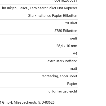
4004182070031
für Inkjet-, Laser-, Farblaserdrucker und Kopierer
Stark haftende Papier-Etiketten
20 Blatt
3780 Etiketten
weiß
25,4 x 10 mm
A4
extra stark haftend
matt
rechteckig, abgerundet
Papier
chlorfrei gebleicht
mbH, Miesbacherstr. 5, D-83626