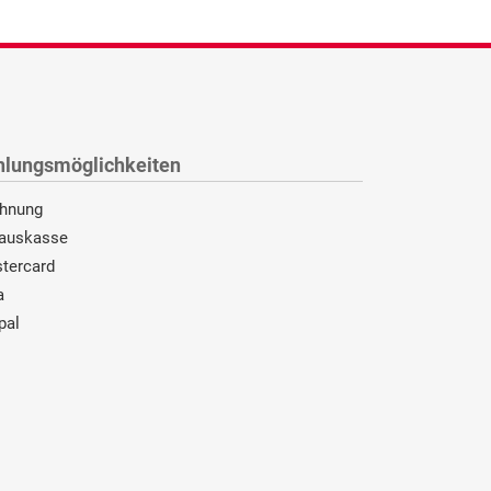
hlungsmöglichkeiten
hnung
auskasse
tercard
a
pal