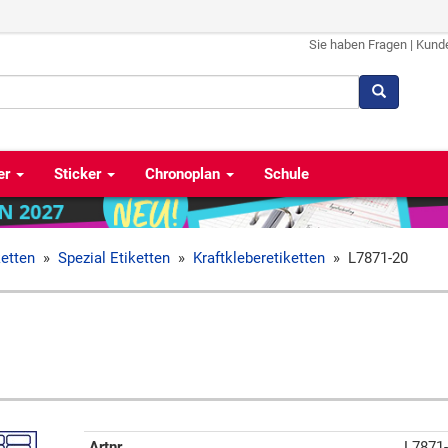
Sie haben Fragen
|
Kund
er
Sticker
Chronoplan
Schule
ketten
»
Spezial Etiketten
»
Kraftkleberetiketten
»
L7871-20
Artnr
L7871