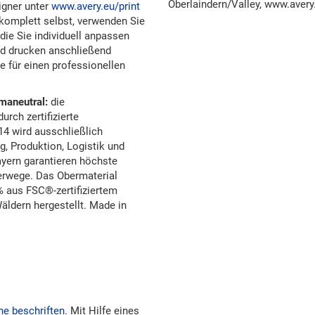
Oberlaindern/Valley, www.avery
igner unter
www.avery.eu/print
e komplett selbst, verwenden Sie
die Sie individuell anpassen
nd drucken anschließend
e für einen professionellen
maneutral:
die
rch zertifizierte
14 wird ausschließlich
, Produktion, Logistik und
yern garantieren höchste
erwege. Das Obermaterial
0% aus FSC®-zertifiziertem
äldern hergestellt. Made in
ne beschriften
. Mit Hilfe eines