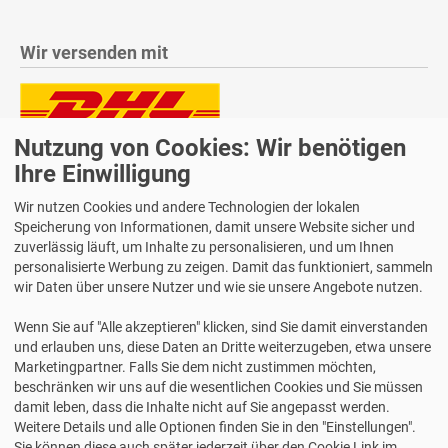
Wir versenden mit
Nutzung von Cookies: Wir benötigen
Lieferung auch an Packstationen und Postfilialen
Samstagszustellung
Ihre Einwilligung
Wir nutzen Cookies und andere Technologien der lokalen
Speicherung von Informationen, damit unsere Website sicher und
zuverlässig läuft, um Inhalte zu personalisieren, und um Ihnen
personalisierte Werbung zu zeigen. Damit das funktioniert, sammeln
Bequeme Zahlung über Paypal
wir Daten über unsere Nutzer und wie sie unsere Angebote nutzen.
14 Tage Widerrufsrecht
Wenn Sie auf "Alle akzeptieren" klicken, sind Sie damit einverstanden
2 Jahre Gewährleistung
und erlauben uns, diese Daten an Dritte weiterzugeben, etwa unsere
Marketingpartner. Falls Sie dem nicht zustimmen möchten,
beschränken wir uns auf die wesentlichen Cookies und Sie müssen
Alle Texte, Grafiken, Bilder und das Layout sind urheberrechtlich
damit leben, dass die Inhalte nicht auf Sie angepasst werden.
geschützt und dürfen nicht ohne ausdrückliche, schriftliche
Weitere Details und alle Optionen finden Sie in den "Einstellungen".
Erlaubnis weiterverwendet werden.
Sie können diese auch später jederzeit über den Cookie Link im