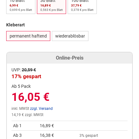
10 Blatt
30 Blatt
100 Blatt
6,99 €
16,89 €
37,79 €
0,699 € pro Blatt
0,563 € pro Blatt
0,378 € pro Blatt
Kleberart
permanent haftend
wiederablösbar
Online-Preis
UVP:
20,59 €
17% gespart
Ab 5 Pack
16,05 €
inkl. MWSt
zzgl. Versand
14,19 € zzgl. MWSt
Ab 1
16,89 €
Ab 3
16,38 €
3% gespart