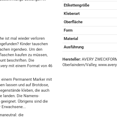
Etikettengröße
Kleberart
Oberfläche
Form
he ist mal wieder verloren
Material
ngefunden? Kinder tauschen
Ausführung
sachen irgendwo. Um den
kflaschen kaufen zu müssen,
Hersteller:
AVERY ZWECKFORM G
unt beschriften. Die
Oberlaindern/Valley, www.avery
ery mit einem Format von 46
it einem Permanent Marker mit
nen lassen und auf Brotdose,
Gegenstände kleben, die auch
e landen. Die Namens-
geeignet. Übrigens sind die
 Erwachsene...
maneutral: die