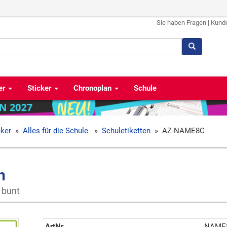
Sie haben Fragen
|
Kund
er
Sticker
Chronoplan
Schule
cker
»
Alles für die Schule
»
Schuletiketten
»
AZ-NAME8C
n
 bunt
ArtNr
NAME