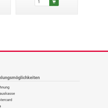
hlungsmöglichkeiten
hnung
auskasse
tercard
a