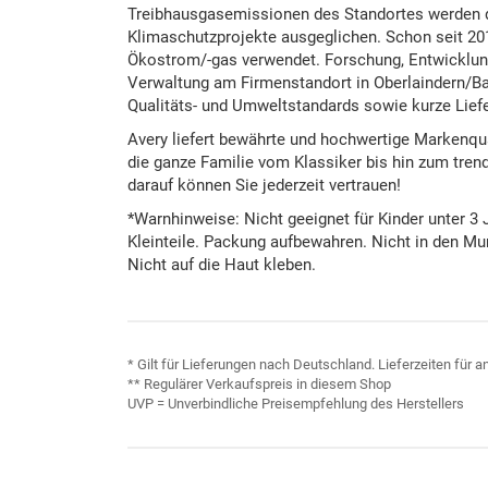
Treibhausgasemissionen des Standortes werden du
Klimaschutzprojekte ausgeglichen. Schon seit 20
Ökostrom/-gas verwendet. Forschung, Entwicklung
Verwaltung am Firmenstandort in Oberlaindern/Ba
Qualitäts- und Umweltstandards sowie kurze Lief
Avery liefert bewährte und hochwertige Markenqual
die ganze Familie vom Klassiker bis hin zum trend
darauf können Sie jederzeit vertrauen!
*Warnhinweise: Nicht geeignet für Kinder unter 3
Kleinteile. Packung aufbewahren. Nicht in den M
Nicht auf die Haut kleben.
* Gilt für Lieferungen nach Deutschland. Lieferzeiten für
** Regulärer Verkaufspreis in diesem Shop
UVP = Unverbindliche Preisempfehlung des Herstellers