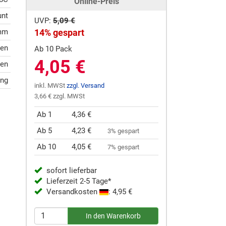
Online-Preis
unt
UVP:
5,09 €
 mm
14% gespart
ten
Ab 10 Pack
4,05 €
ten
ung
inkl. MWSt
zzgl. Versand
3,66 € zzgl. MWSt
Ab 1
4,36 €
Ab 5
4,23 €
3% gespart
Ab 10
4,05 €
7% gespart
sofort lieferbar
Lieferzeit 2-5 Tage*
Versandkosten
: 4,95 €