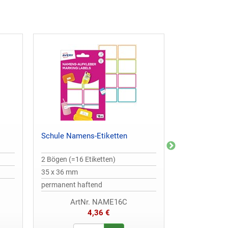
Schule Namens-Etiketten
Buchetiketten
2 Bögen (=16 Etiketten)
2 Bogen / 6 St
35 x 36 mm
36 x 70 mm
permanent haftend
ArtNr. NAME16C
Ar
4,36 €