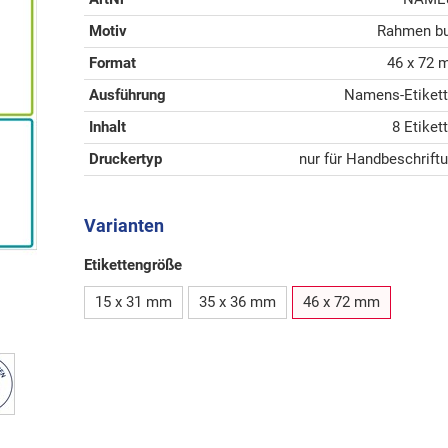
Motiv
Rahmen b
Format
46 x 72
Ausführung
Namens-Etiket
Inhalt
8 Etiket
Druckertyp
nur für Handbeschrift
Varianten
Etikettengröße
15 x 31 mm
35 x 36 mm
46 x 72 mm