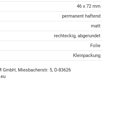
46 x 72 mm
permanent haftend
matt
rechteckig, abgerundet
Folie
Kleinpackung
mbH, Miesbacherstr. 5, D-83626
.eu