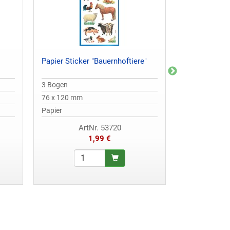
Papier Sticker "Bauernhoftiere"
3D Sticker "
3 Bogen
1 Bogen
76 x 120 mm
76 x 120 mm
Papier
3D Kunstharz
ArtNr. 53720
Ar
1,99 €