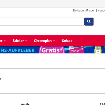
Sie haben Fragen
|
Kund
er
Sticker
Chronoplan
Schule
"
ArtNr
534