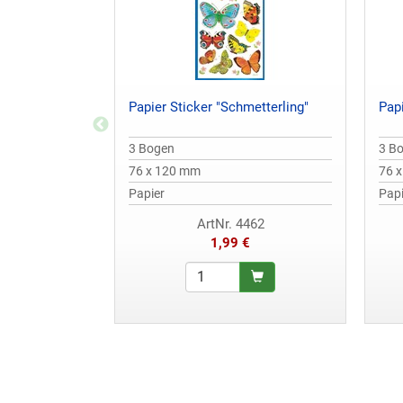
Papier Sticker "Schmetterling"
Pap
3 Bogen
3 B
76 x 120 mm
76 
Papier
Papi
ArtNr. 4462
1,99 €