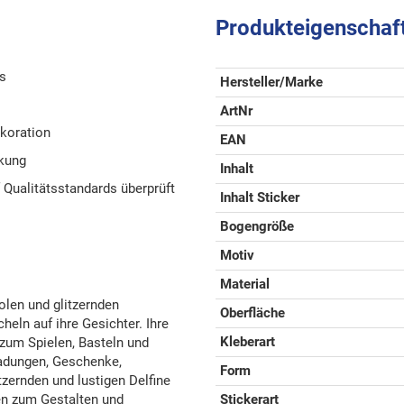
Produkteigenschaf
ds
Hersteller/Marke
ArtNr
ekoration
EAN
ckung
Inhalt
Qualitätsstandards überprüft
Inhalt Sticker
Bogengröße
Motiv
Material
olen und glitzernden
Oberfläche
heln auf ihre Gesichter. Ihre
Kleberart
 zum Spielen, Basteln und
ladungen, Geschenke,
Form
zernden und lustigen Delfine
en zum Gestalten und
Stickerart