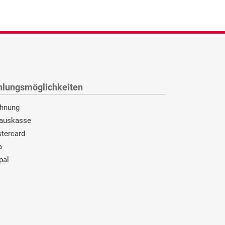
hlungsmöglichkeiten
hnung
auskasse
tercard
a
pal