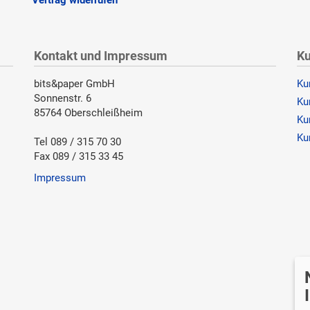
Kontakt und Impressum
Ku
bits&paper GmbH
Ku
Sonnenstr. 6
Ku
85764 Oberschleißheim
Ku
Ku
Tel 089 / 315 70 30
Fax 089 / 315 33 45
Impressum
Wi