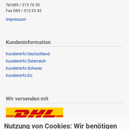
Tel 089 / 315 70 30
Fax 089 / 315 33 45
Impressum
Kundeninformation
Kundeninfo Deutschland
Kundeninfo Österreich
Kundeninfo Schweiz
Kundeninfo EU
Wir versenden mit
Nutzung von Cookies: Wir benötigen
Lieferung auch an Packstationen und Postfilialen