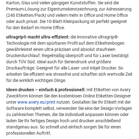
Karton, Glas und vielen gängigen Kunststoffen. Sie sind die
Premium-Lösung zur Eigentumskennzeichnung, zur Adressierung
(240 Etiketten/Pack) und vielem mehr in Office und Home Office
oder auch privat. Die 10-Blatt-Kleinpackung ist perfekt geeignet
für den Bedarf im Home Office.
ultragrip® macht ultra-effizient:
die innovative ultragrip®-
Technologie mit dem spürbaren Profil auf dem Etikettenbogen
gewährleistet einen ultra-präzisen und absolut staufreien
Druckerdurchlauf. Regelmäßig überprüft und für Laser bestätigt
durch TÜV Süd. Ideal auch für Seriendruck und größere
Druckaufträge. Geeignet für alle Laser- und Inkjet-Drucker. So
arbeiten Sie effizient wie stressfrei und schaffen sich wertvolle Zeit
für die wirklich wichtigen Dinge.
Ideen drucken – einfach & professionell:
mit Etiketten von Avery
Zweckform können Sie den kostenlosen Online Etiketten-Designer
unter
www.avery.eu/print
nutzen. Gestalten Sie Ihr Etikett mit der
Software komplett selbst, verwenden Sie eine der Design-Vorlagen
zu zahlreichen Themen, die Sie individuell anpassen können oder
laden Sie Ihr fertiges Design hoch und drucken anschließend
standgenau aus. So schnell und einfach sorgen Sie für einen
professionellen Auftritt.