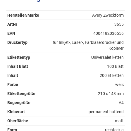
Hersteller/Marke
Avery Zweckform
ArtNr
3655
EAN
4004182036556
Druckertyp
für Inkjet-, Laser-, Farblaserdrucker und
Kopierer
Etikettentyp
Universaletiketten
Inhalt Blatt
100 Blatt
Inhalt
200 Etiketten
Farbe
weiß
Etikettengröße
210 x 148 mm
Bogengröße
A4
Kleberart
permanent haftend
Oberfläche
matt
Form
rechteckig