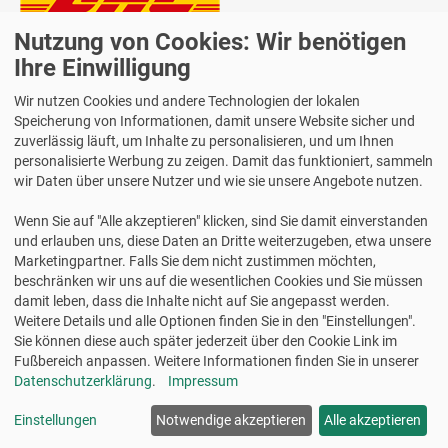
Nutzung von Cookies: Wir benötigen
Lieferung auch an Packstationen und Postfilialen
Samstagszustellung
Ihre Einwilligung
Wir nutzen Cookies und andere Technologien der lokalen
Speicherung von Informationen, damit unsere Website sicher und
zuverlässig läuft, um Inhalte zu personalisieren, und um Ihnen
personalisierte Werbung zu zeigen. Damit das funktioniert, sammeln
Bequeme Zahlung über Paypal
wir Daten über unsere Nutzer und wie sie unsere Angebote nutzen.
14 Tage Widerrufsrecht
Wenn Sie auf "Alle akzeptieren" klicken, sind Sie damit einverstanden
2 Jahre Gewährleistung
und erlauben uns, diese Daten an Dritte weiterzugeben, etwa unsere
Marketingpartner. Falls Sie dem nicht zustimmen möchten,
beschränken wir uns auf die wesentlichen Cookies und Sie müssen
Alle Texte, Grafiken, Bilder und das Layout sind urheberrechtlich
damit leben, dass die Inhalte nicht auf Sie angepasst werden.
geschützt und dürfen nicht ohne ausdrückliche, schriftliche
Weitere Details und alle Optionen finden Sie in den "Einstellungen".
Erlaubnis weiterverwendet werden.
Sie können diese auch später jederzeit über den Cookie Link im
© 2026 bits&paper GmbH - Avery Zweckform Fachshop - Avery
Fußbereich anpassen. Weitere Informationen finden Sie in unserer
Zweckform 3655 Universal-Etiketten, 210 x 148 mm, weiß
Datenschutzerklärung
.
Impressum
Einstellungen
Notwendige akzeptieren
Alle akzeptieren