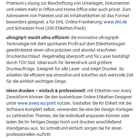
Premium-Lösung zur Beschriftung von Unterlagen, Dokumenten
und vielem mehr in Office und Home Office oder auch privat. Zum
Adressieren von Paketen und als Inhaltsetiketten ist das Format
besonders geeignet, a für DHL Online Frankierung:
www.dhl.de
und Schweizer Post (200 Etiketten/Pack).
ultragrip® macht ultra-effizient:
die innovative ultragrip®-
Technologie mit dem spürbaren Profil auf dem Etikettenbogen
gewährleistet einen ultra-präzisen und absolut staufreien
Druckerdurchlauf. Regelmäßig überprüft und für Laser bestätigt
durch TÜV Süd. Ideal auch für Seriendruck und größere
Druckaufträge. Geeignet für alle Laser- und Inkjet-Drucker. So
arbeiten Sie effizient wie stressfrei und schaffen sich wertvolle Zeit
für die wirklich wichtigen Dinge.
Ideen drucken – einfach & professionell:
mit Etiketten von Avery
Zweckform können Sie den kostenlosen Online Etiketten-Designer
unter
www.avery.eu/print
nutzen. Gestalten Sie Ihr Etikett mit der
Software komplett selbst, verwenden Sie eine der Design-Vorlagen
zu zahlreichen Themen, die Sie individuell anpassen können oder
laden Sie Ihr fertiges Design hoch und drucken anschließend
standgenau aus. So schnell und einfach sorgen Sie für einen
professionellen Auftritt.