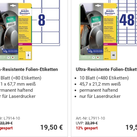
a-Resistente Folien-Etiketten
Ultra-Resistente Folien-Etiket
 Blatt (=80 Etiketten)
10 Blatt (=480 Etiketten)
,1 x 67,7 mm weiß
45,7 x 21,2 mm weiß
rmanent haftend
permanent haftend
r für Laserdrucker
nur für Laserdrucker
Nr: L7914-10
Art.-Nr: L7911-10
22,39 €
UVP:
22,39 €
19,50 €
19,
gespart
12% gespart