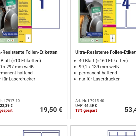
a-Resistente Folien-Etiketten
Ultra-Resistente Folien-Etiket
 Blatt (=10 Etiketten)
40 Blatt (=160 Etiketten)
0 x 297 mm weiß
99,1 x 139 mm weiß
rmanent haftend
permanent haftend
r für Laserdrucker
nur für Laserdrucker
Nr: L7917-10
Art.-Nr: L7915-40
22,39 €
UVP:
61,49 €
19,50 €
53,
gespart
13% gespart