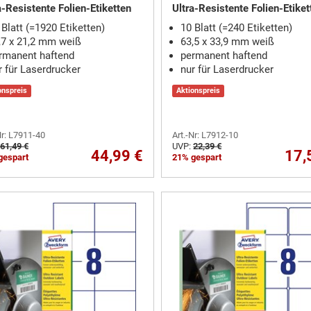
a-Resistente Folien-Etiketten
Ultra-Resistente Folien-Etiket
 Blatt (=1920 Etiketten)
10 Blatt (=240 Etiketten)
,7 x 21,2 mm weiß
63,5 x 33,9 mm weiß
rmanent haftend
permanent haftend
r für Laserdrucker
nur für Laserdrucker
onspreis
Aktionspreis
Nr: L7911-40
Art.-Nr: L7912-10
61,49 €
UVP:
22,39 €
44,99 €
17,
gespart
21% gespart