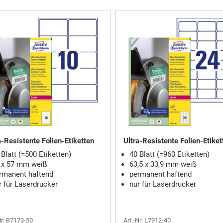
a-Resistente Folien-Etiketten
Ultra-Resistente Folien-Etiket
 Blatt (=500 Etiketten)
40 Blatt (=960 Etiketten)
 x 57 mm weiß
63,5 x 33,9 mm weiß
rmanent haftend
permanent haftend
r für Laserdrucker
nur für Laserdrucker
Nr: B7173-50
Art.-Nr: L7912-40