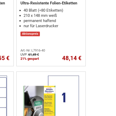
ten
Ultra-Resistente Folien-Etiketten
40 Blatt (=80 Etiketten)
210 x 148 mm weiß
permanent haftend
nur für Laserdrucker
Aktionspreis
Art.-Nr: L7916-40
UVP:
61,49 €
55 €
48,14 €
21% gespart