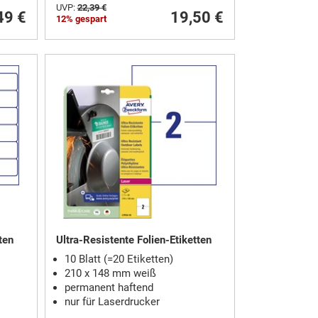
UVP:
22,39 €
49 €
19,50 €
12% gespart
ten
Ultra-Resistente Folien-Etiketten
10 Blatt (=20 Etiketten)
210 x 148 mm weiß
permanent haftend
nur für Laserdrucker