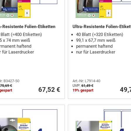
a-Resistente Folien-Etiketten
Ultra-Resistente Folien-Etiket
 Blatt (=400 Etiketten)
40 Blatt (=320 Etiketten)
5 x 74 mm weiß
99,1 x 67,7 mm weiß
rmanent haftend
permanent haftend
r für Laserdrucker
nur für Laserdrucker
Nr: B3427-50
Art.-Nr: L7914-40
75,69 €
UVP:
61,49 €
67,52 €
49,
gespart
19% gespart