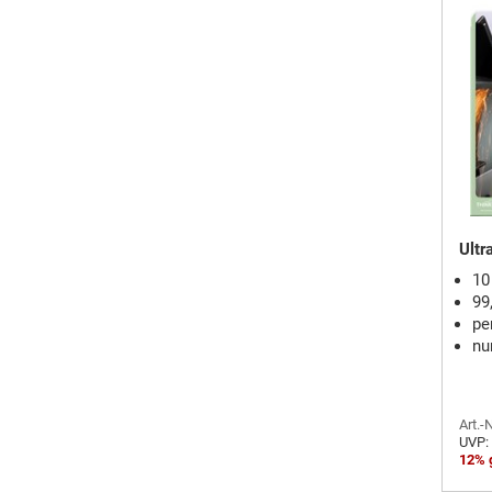
Ultr
10
99
pe
nu
Art.-
UVP:
12% 