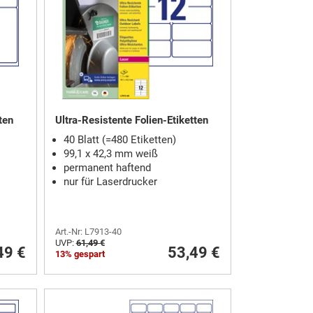
ten
Ultra-Resistente Folien-Etiketten
40 Blatt (=480 Etiketten)
99,1 x 42,3 mm weiß
permanent haftend
nur für Laserdrucker
Art.-Nr: L7913-40
UVP:
61,49 €
49 €
53,49 €
13% gespart