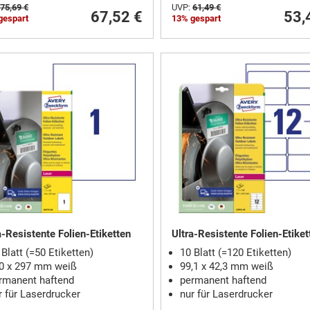
75,69 €
UVP:
61,49 €
67,52 €
53,
gespart
13% gespart
a-Resistente Folien-Etiketten
Ultra-Resistente Folien-Etiket
 Blatt (=50 Etiketten)
10 Blatt (=120 Etiketten)
0 x 297 mm weiß
99,1 x 42,3 mm weiß
rmanent haftend
permanent haftend
r für Laserdrucker
nur für Laserdrucker