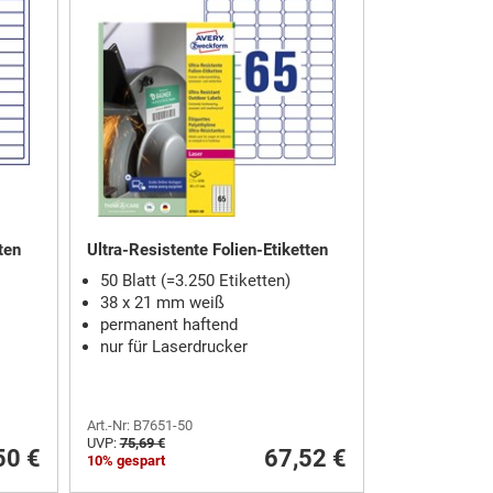
ten
Ultra-Resistente Folien-Etiketten
50 Blatt (=3.250 Etiketten)
38 x 21 mm weiß
permanent haftend
nur für Laserdrucker
Art.-Nr: B7651-50
UVP:
75,69 €
50 €
67,52 €
10% gespart