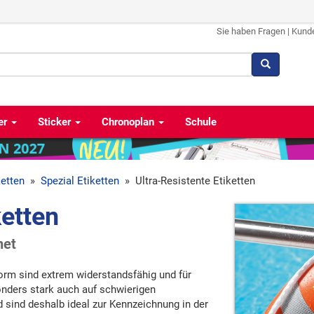
Sie haben Fragen
|
Kund
er
Sticker
Chronoplan
Schule
ketten
»
Spezial Etiketten
»
Ultra-Resistente Etiketten
ketten
net
orm sind extrem widerstandsfähig und für
nders stark auch auf schwierigen
 sind deshalb ideal zur Kennzeichnung in der