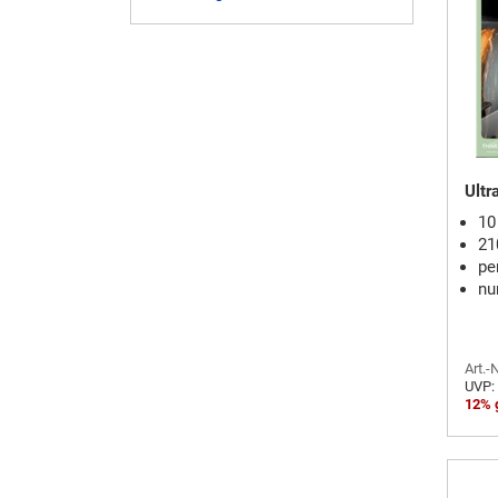
Ultr
10
21
pe
nu
Art.-
UVP:
12% 