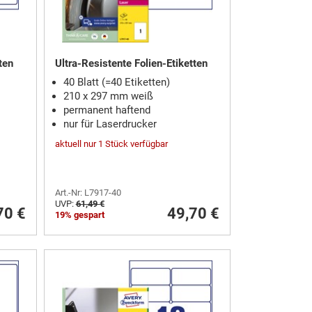
ten
Ultra-Resistente Folien-Etiketten
40 Blatt (=40 Etiketten)
210 x 297 mm weiß
permanent haftend
nur für Laserdrucker
aktuell nur 1 Stück verfügbar
Art.-Nr: L7917-40
UVP:
61,49 €
70 €
49,70 €
19% gespart