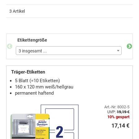
3 Artikel
Etikettengröße
Inhal
3 insgesamt ...
3 ins
Träger-Etiketten
5 Blatt (=10 Etiketten)
160 x 120 mm weiß/hellgrau
permanent haftend
Art.-Nr: 8002-5
UVP:
19,19 €
10% gespart
17,14 €