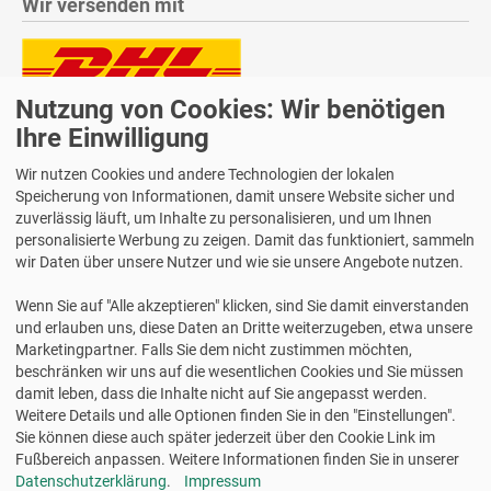
Wir versenden mit
Nutzung von Cookies: Wir benötigen
Lieferung auch an Packstationen und Postfilialen
Ihre Einwilligung
Samstagszustellung
Wir nutzen Cookies und andere Technologien der lokalen
Speicherung von Informationen, damit unsere Website sicher und
zuverlässig läuft, um Inhalte zu personalisieren, und um Ihnen
personalisierte Werbung zu zeigen. Damit das funktioniert, sammeln
Bequeme Zahlung über Paypal
wir Daten über unsere Nutzer und wie sie unsere Angebote nutzen.
14 Tage Widerrufsrecht
Wenn Sie auf "Alle akzeptieren" klicken, sind Sie damit einverstanden
2 Jahre Gewährleistung
und erlauben uns, diese Daten an Dritte weiterzugeben, etwa unsere
Marketingpartner. Falls Sie dem nicht zustimmen möchten,
beschränken wir uns auf die wesentlichen Cookies und Sie müssen
Alle Texte, Grafiken, Bilder und das Layout sind urheberrechtlich
damit leben, dass die Inhalte nicht auf Sie angepasst werden.
geschützt und dürfen nicht ohne ausdrückliche, schriftliche
Weitere Details und alle Optionen finden Sie in den "Einstellungen".
Erlaubnis weiterverwendet werden.
Sie können diese auch später jederzeit über den Cookie Link im
© 2026 bits&paper GmbH - Träger-Etiketten | Avery Zweckform
Fußbereich anpassen. Weitere Informationen finden Sie in unserer
Fachshop
Datenschutzerklärung
.
Impressum