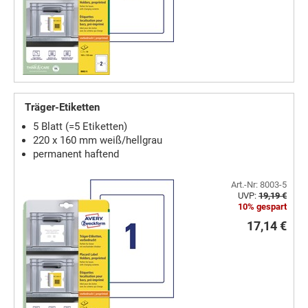
Träger-Etiketten
5 Blatt (=5 Etiketten)
220 x 160 mm weiß/hellgrau
permanent haftend
Art.-Nr: 8003-5
UVP:
19,19 €
10% gespart
17,14 €