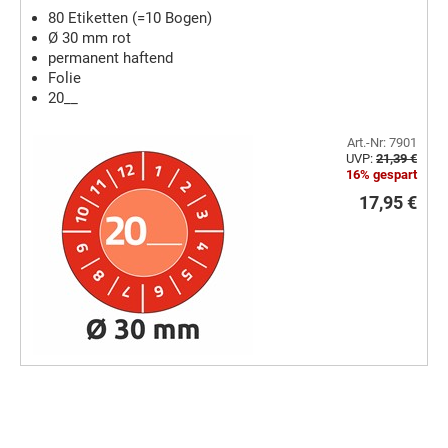
80 Etiketten (=10 Bogen)
Ø 30 mm rot
permanent haftend
Folie
20__
Art.-Nr: 7901
UVP:
21,39 €
16% gespart
17,95 €