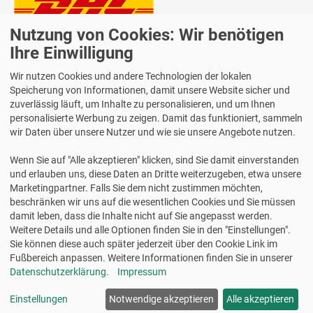
Nutzung von Cookies: Wir benötigen
Lieferung auch an Packstationen und Postfilialen
Ihre Einwilligung
Samstagszustellung
Wir nutzen Cookies und andere Technologien der lokalen
Speicherung von Informationen, damit unsere Website sicher und
zuverlässig läuft, um Inhalte zu personalisieren, und um Ihnen
personalisierte Werbung zu zeigen. Damit das funktioniert, sammeln
Bequeme Zahlung über Paypal
wir Daten über unsere Nutzer und wie sie unsere Angebote nutzen.
14 Tage Widerrufsrecht
Wenn Sie auf "Alle akzeptieren" klicken, sind Sie damit einverstanden
2 Jahre Gewährleistung
und erlauben uns, diese Daten an Dritte weiterzugeben, etwa unsere
Marketingpartner. Falls Sie dem nicht zustimmen möchten,
beschränken wir uns auf die wesentlichen Cookies und Sie müssen
Alle Texte, Grafiken, Bilder und das Layout sind urheberrechtlich
damit leben, dass die Inhalte nicht auf Sie angepasst werden.
geschützt und dürfen nicht ohne ausdrückliche, schriftliche
Weitere Details und alle Optionen finden Sie in den "Einstellungen".
Erlaubnis weiterverwendet werden.
Sie können diese auch später jederzeit über den Cookie Link im
© 2026 bits&paper GmbH - Prüfplaketten - mit Jahreszahl | Avery
Fußbereich anpassen. Weitere Informationen finden Sie in unserer
Zweckform Fachshop
Datenschutzerklärung
.
Impressum
Einstellungen
Notwendige akzeptieren
Alle akzeptieren