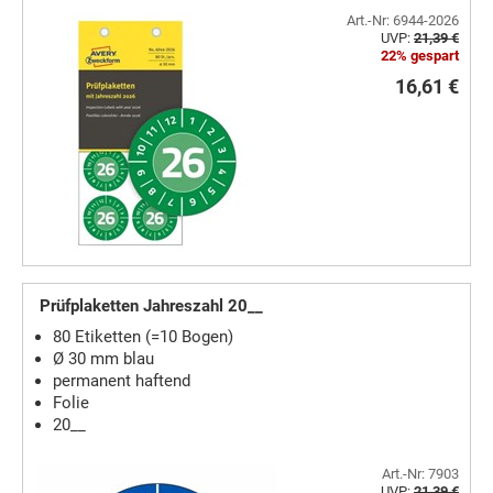
Art.-Nr: 6944-2026
UVP:
21,39 €
22% gespart
16,61 €
Prüfplaketten Jahreszahl 20__
80 Etiketten (=10 Bogen)
Ø 30 mm blau
permanent haftend
Folie
20__
Art.-Nr: 7903
UVP:
21,39 €