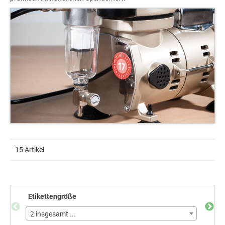
15 Artikel
Etikettengröße
Farb
2 insgesamt ...
5 ins