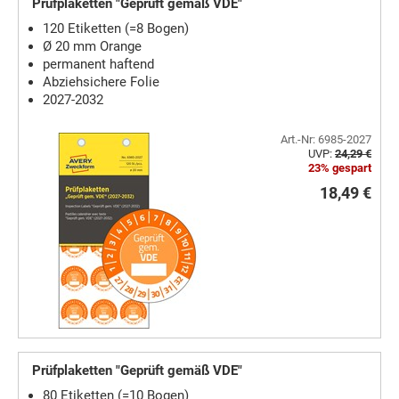
Prüfplaketten "Geprüft gemäß VDE"
120 Etiketten (=8 Bogen)
Ø 20 mm Orange
permanent haftend
Abziehsichere Folie
2027-2032
Art.-Nr: 6985-2027
UVP:
24,29 €
23% gespart
18,49 €
Prüfplaketten "Geprüft gemäß VDE"
80 Etiketten (=10 Bogen)