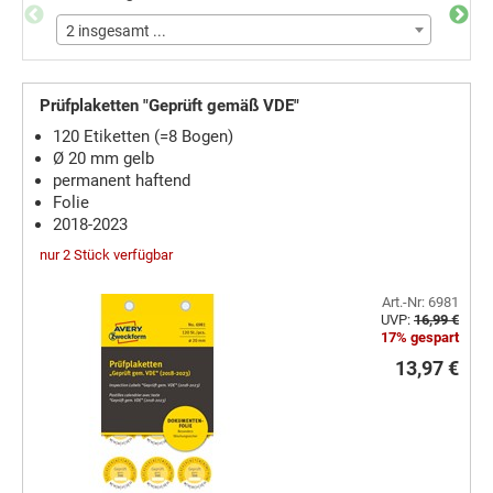
2 insgesamt ...
2 ins
Prüfplaketten "Geprüft gemäß VDE"
120 Etiketten (=8 Bogen)
Ø 20 mm gelb
permanent haftend
Folie
2018-2023
nur 2 Stück verfügbar
Art.-Nr: 6981
UVP:
16,99 €
17% gespart
13,97 €