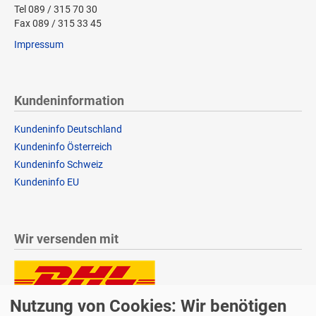
Tel 089 / 315 70 30
Fax 089 / 315 33 45
Impressum
Kundeninformation
Kundeninfo Deutschland
Kundeninfo Österreich
Kundeninfo Schweiz
Kundeninfo EU
Wir versenden mit
Nutzung von Cookies: Wir benötigen
Lieferung auch an Packstationen und Postfilialen