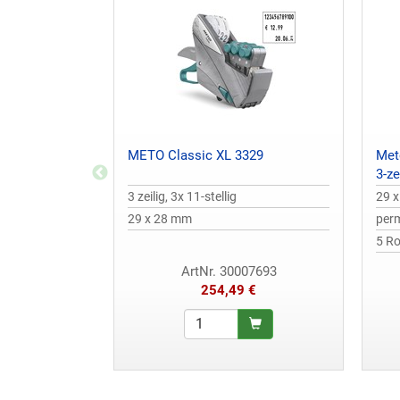
METO Classic XL 3329
Met
3-ze
3 zeilig, 3x 11-stellig
29 x
29 x 28 mm
per
5 Ro
ArtNr. 30007693
254,49 €