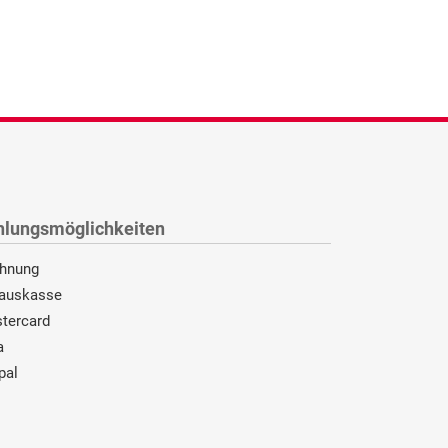
hlungsmöglichkeiten
hnung
auskasse
tercard
a
pal