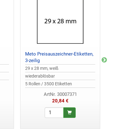
Meto Preisauszeichner-Etiketten,
Meto Preisau
3-zeilig
1-zeilig
29 x 28 mm, weiß
26 x 12 mm, w
wiederablösbar
permanent ha
5 Rollen / 3500 Etiketten
6 Rollen / 600
ArtNr. 30007371
Art
20,84 €