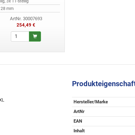
lig, 3x 11-stellig
x 28 mm
ArtNr. 30007693
254,49 €
Produkteigenschaf
/XL
Hersteller/Marke
ArtNr
EAN
Inhalt