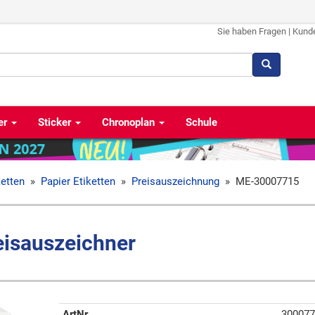
Sie haben Fragen
|
Kund
er
Sticker
Chronoplan
Schule
ketten
»
Papier Etiketten
»
Preisauszeichnung
»
ME-30007715
eisauszeichner
ArtNr
300077