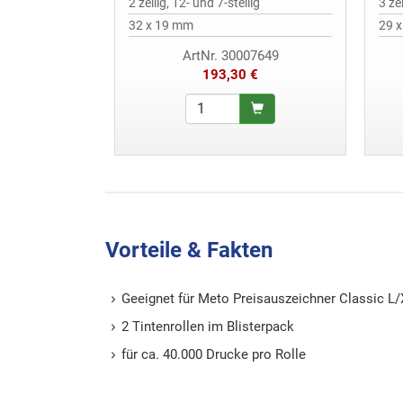
2 zeilig, 12- und 7-stellig
3 zei
32 x 19 mm
29 
ArtNr. 30007649
193,30 €
Vorteile & Fakten
Geeignet für Meto Preisauszeichner Classic L
2 Tintenrollen im Blisterpack
für ca. 40.000 Drucke pro Rolle