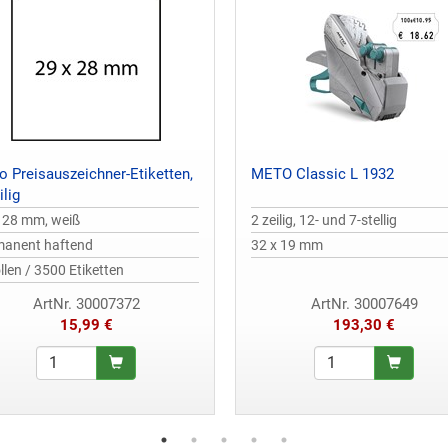
o Preisauszeichner-Etiketten,
METO Classic L 1932
ilig
 28 mm, weiß
2 zeilig, 12- und 7-stellig
manent haftend
32 x 19 mm
llen / 3500 Etiketten
ArtNr. 30007372
ArtNr. 30007649
15,99 €
193,30 €