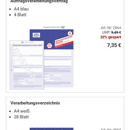
Auftragsverarbeitungsvertrag
A4 blau
4 Blatt
Art.-Nr: 2864
UVP:
9,49 €
22% gespart
7,35 €
Verarbeitungsverzeichnis
A4 weiß
28 Blatt
Art.-Nr: 2863