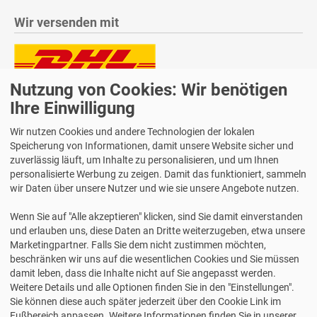
Wir versenden mit
Nutzung von Cookies: Wir benötigen
Lieferung auch an Packstationen und Postfilialen
Ihre Einwilligung
Samstagszustellung
Wir nutzen Cookies und andere Technologien der lokalen
Speicherung von Informationen, damit unsere Website sicher und
zuverlässig läuft, um Inhalte zu personalisieren, und um Ihnen
personalisierte Werbung zu zeigen. Damit das funktioniert, sammeln
Bequeme Zahlung über Paypal
wir Daten über unsere Nutzer und wie sie unsere Angebote nutzen.
14 Tage Widerrufsrecht
Wenn Sie auf "Alle akzeptieren" klicken, sind Sie damit einverstanden
2 Jahre Gewährleistung
und erlauben uns, diese Daten an Dritte weiterzugeben, etwa unsere
Marketingpartner. Falls Sie dem nicht zustimmen möchten,
beschränken wir uns auf die wesentlichen Cookies und Sie müssen
Alle Texte, Grafiken, Bilder und das Layout sind urheberrechtlich
damit leben, dass die Inhalte nicht auf Sie angepasst werden.
geschützt und dürfen nicht ohne ausdrückliche, schriftliche
Weitere Details und alle Optionen finden Sie in den "Einstellungen".
Erlaubnis weiterverwendet werden.
Sie können diese auch später jederzeit über den Cookie Link im
© 2026 bits&paper GmbH - DSGVO Formulare | Avery Zweckform
Fußbereich anpassen. Weitere Informationen finden Sie in unserer