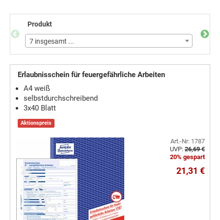
Produkt
Farb
7 insgesamt ...
3 ins
Erlaubnisschein für feuergefährliche Arbeiten
A4 weiß
selbstdurchschreibend
3x40 Blatt
Aktionspreis
Art.-Nr: 1787
UVP:
26,69 €
20% gespart
21,31 €