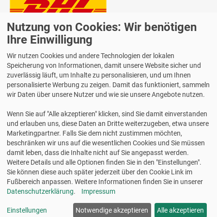
Nutzung von Cookies: Wir benötigen
Lieferung auch an Packstationen und Postfilialen
Samstagszustellung
Ihre Einwilligung
Wir nutzen Cookies und andere Technologien der lokalen
Speicherung von Informationen, damit unsere Website sicher und
zuverlässig läuft, um Inhalte zu personalisieren, und um Ihnen
personalisierte Werbung zu zeigen. Damit das funktioniert, sammeln
Bequeme Zahlung über Paypal
wir Daten über unsere Nutzer und wie sie unsere Angebote nutzen.
14 Tage Widerrufsrecht
Wenn Sie auf "Alle akzeptieren" klicken, sind Sie damit einverstanden
2 Jahre Gewährleistung
und erlauben uns, diese Daten an Dritte weiterzugeben, etwa unsere
Marketingpartner. Falls Sie dem nicht zustimmen möchten,
beschränken wir uns auf die wesentlichen Cookies und Sie müssen
Alle Texte, Grafiken, Bilder und das Layout sind urheberrechtlich
damit leben, dass die Inhalte nicht auf Sie angepasst werden.
geschützt und dürfen nicht ohne ausdrückliche, schriftliche
Weitere Details und alle Optionen finden Sie in den "Einstellungen".
Erlaubnis weiterverwendet werden.
Sie können diese auch später jederzeit über den Cookie Link im
© 2026 bits&paper GmbH - Avery Zweckform Fachshop - Avery
Fußbereich anpassen. Weitere Informationen finden Sie in unserer
Zweckform 361 Gutschein, A6 quer, weiß/gelb
Datenschutzerklärung
.
Impressum
Einstellungen
Notwendige akzeptieren
Alle akzeptieren