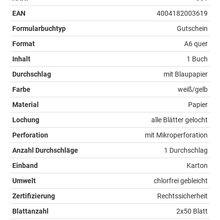
EAN
4004182003619
Formularbuchtyp
Gutschein
Format
A6 quer
Inhalt
1 Buch
Durchschlag
mit Blaupapier
Farbe
weiß/gelb
Material
Papier
Lochung
alle Blätter gelocht
Perforation
mit Mikroperforation
Anzahl Durchschläge
1 Durchschlag
Einband
Karton
Umwelt
chlorfrei gebleicht
Zertifizierung
Rechtssicherheit
Blattanzahl
2x50 Blatt