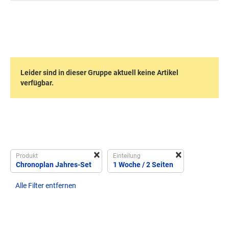
Leider sind in dieser Gruppe aktuell keine Artikel
verfügbar.
×
×
Produkt
Einteilung
Chronoplan Jahres-Set
1 Woche / 2 Seiten
Alle Filter entfernen