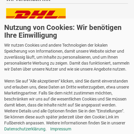
Nutzung von Cookies: Wir benötigen
Lieferung auch an Packstationen und Postfilialen
Samstagszustellung
Ihre Einwilligung
Wir nutzen Cookies und andere Technologien der lokalen
Speicherung von Informationen, damit unsere Website sicher und
zuverlässig läuft, um Inhalte zu personalisieren, und um Ihnen
personalisierte Werbung zu zeigen. Damit das funktioniert, sammeln
Bequeme Zahlung über Paypal
wir Daten über unsere Nutzer und wie sie unsere Angebote nutzen.
14 Tage Widerrufsrecht
Wenn Sie auf "Alle akzeptieren" klicken, sind Sie damit einverstanden
2 Jahre Gewährleistung
und erlauben uns, diese Daten an Dritte weiterzugeben, etwa unsere
Marketingpartner. Falls Sie dem nicht zustimmen möchten,
beschränken wir uns auf die wesentlichen Cookies und Sie müssen
Alle Texte, Grafiken, Bilder und das Layout sind urheberrechtlich
damit leben, dass die Inhalte nicht auf Sie angepasst werden.
geschützt und dürfen nicht ohne ausdrückliche, schriftliche
Weitere Details und alle Optionen finden Sie in den "Einstellungen".
Erlaubnis weiterverwendet werden.
Sie können diese auch später jederzeit über den Cookie Link im
© 2026 bits&paper GmbH - Avery Zweckform Fachshop -
Fußbereich anpassen. Weitere Informationen finden Sie in unserer
Chronoplan Kalendereinlagen 2027 kaufen | Avery Zweckform
Datenschutzerklärung
.
Impressum